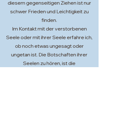
diesem gegenseitigen Ziehen ist nur
schwer Frieden und Leichtigkeit zu
finden.
Im Kontakt mit der verstorbenen
Seele oder mit ihrer Seele erfahre ich,
ob noch etwas ungesagt oder
ungetan ist. Die Botschaften ihrer
Seelen zu hören, ist die
Seelenverbindung, die es ihnen oder
der verstorbenen Seele ermöglicht
loszulassen und in Frieden weiter zu
gehen.