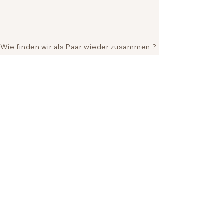
Wie finden wir als Paar wieder zusammen ?
Langes Trauern auflösen
Was tut mir gut ? Und was nicht ?
Datenschutz